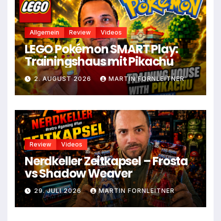
Allgemein
Review
Videos
LEGO Pokémon SMART Play:
Trainingshaus mit Pikachu
2. AUGUST 2026
MARTIN FORNLEITNER
Review
Videos
Nerdkeller Zeitkapsel – Frosta
vs Shadow Weaver
29. JULI 2026
MARTIN FORNLEITNER