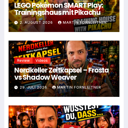
LEGO Pokémon SMART Play:
Trainingshaus mit Pikachu
2. AUGUST 2026
MARTIN FORNLEITNER
Review
Videos
Nerdkeller Zeitkapsel – Frosta
vs Shadow Weaver
29. JULI 2026
MARTIN FORNLEITNER