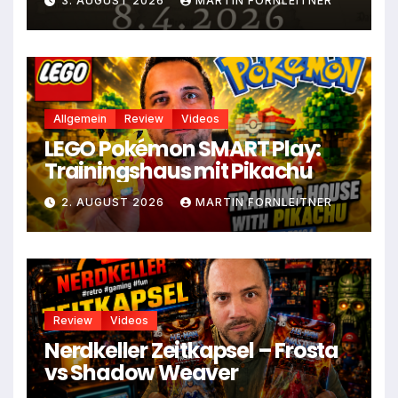
3. AUGUST 2026
MARTIN FORNLEITNER
Allgemein
Review
Videos
LEGO Pokémon SMART Play:
Trainingshaus mit Pikachu
2. AUGUST 2026
MARTIN FORNLEITNER
Review
Videos
Nerdkeller Zeitkapsel – Frosta
vs Shadow Weaver