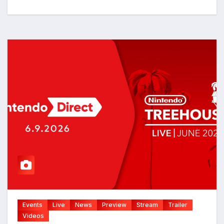
Events
Live
News
Preview
Stream
Trailer
Videos