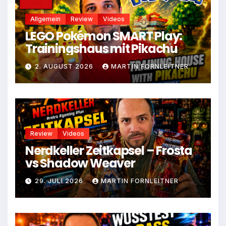
Allgemein
Review
Videos
LEGO Pokémon SMART Play:
Trainingshaus mit Pikachu
2. AUGUST 2026
MARTIN FORNLEITNER
Review
Videos
Nerdkeller Zeitkapsel – Frosta
vs Shadow Weaver
29. JULI 2026
MARTIN FORNLEITNER