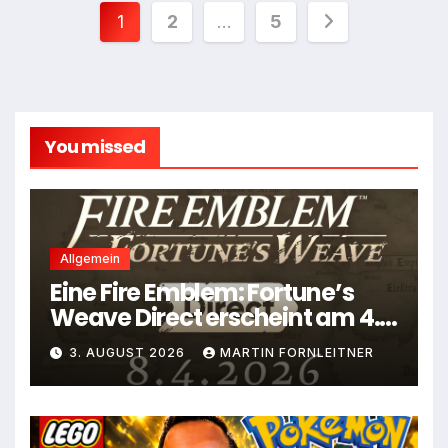
Seitennummerierung
1
2
…
5
der
Beiträge
You missed
Allgemein
Eine Fire Emblem: Fortune’s
Weave Direct erscheint am 4.
August
3. AUGUST 2026
MARTIN FORNLEITNER