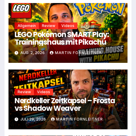
Allgemein
Review
Videos
LEGO Pokémon SMART Play:
Trainingshaus mit Pikachu
AUG. 2, 2026
MARTIN FORNLEITNER
Review
Videos
Nerdkeller Zeitkapsel – Frosta
vs Shadow Weaver
JULI 29, 2026
MARTIN FORNLEITNER