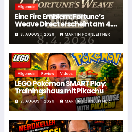
Allgemein
Eine Fire Emblem: Fortune’s
Weave Direct erscheint am 4.
August
3. AUGUST 2026
MARTIN FORNLEITNER
Allgemein
Review
Videos
LEGO Pokémon SMART Play:
Trainingshaus mit Pikachu
2. AUGUST 2026
MARTIN FORNLEITNER