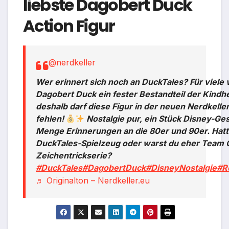
liebste Dagobert Duck
Action Figur
@nerdkeller
Wer erinnert sich noch an DuckTales? Für viele
Dagobert Duck ein fester Bestandteil der Kindh
deshalb darf diese Figur in der neuen Nerdkeller
fehlen!
Nostalgie pur, ein Stück Disney-Ge
Menge Erinnerungen an die 80er und 90er. Hatt
DuckTales-Spielzeug oder warst du eher Team
Zeichentrickserie?
#DuckTales
#DagobertDuck
#DisneyNostalgie
#R
♬ Originalton – Nerdkeller.eu