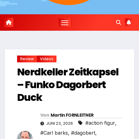
Review
Videos
Nerdkeller Zeitkapsel
– Funko Dagorbert
Duck
Von
Martin FORNLEITNER
#action figur
,
JUNI 23, 2026
#Carl barks
,
#dagobert
,