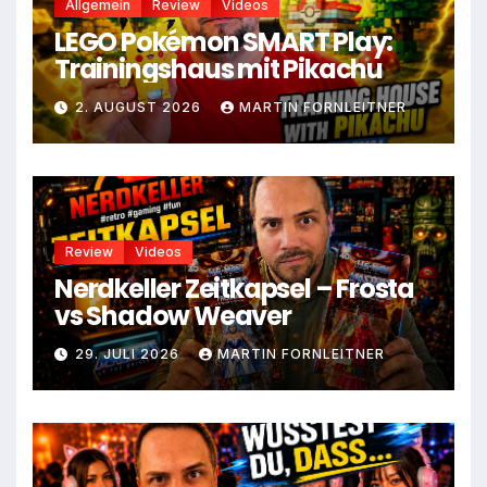
Allgemein
Review
Videos
LEGO Pokémon SMART Play:
Trainingshaus mit Pikachu
2. AUGUST 2026
MARTIN FORNLEITNER
Review
Videos
Nerdkeller Zeitkapsel – Frosta
vs Shadow Weaver
29. JULI 2026
MARTIN FORNLEITNER