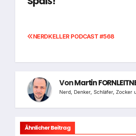
Spaß!
Beitragsnavigation
NERDKELLER PODCAST #568
Von
Martin FORNLEITN
Nerd, Denker, Schläfer, Zocker u
Ähnlicher Beitrag