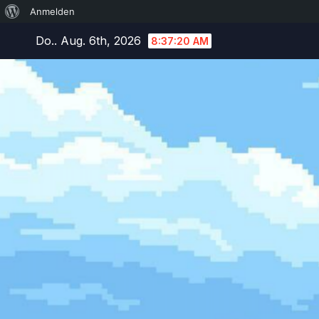
Über
Anmelden
Zum
WordPress
Do.. Aug. 6th, 2026
8:37:22 AM
Inhalt
springen