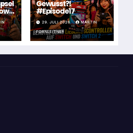
apsel
Gewusst?!
dow
#Episode17
IN
29. JULI 2026
MARTIN
FORNLEITNER