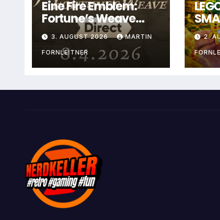
Eine Fire Emblem:
LEG
Fortune’s Weave
SMAR
Direct erscheint am
Trai
3. AUGUST 2026
MARTIN
2. 
4. August
Pik
FORNLEITNER
FORNLE