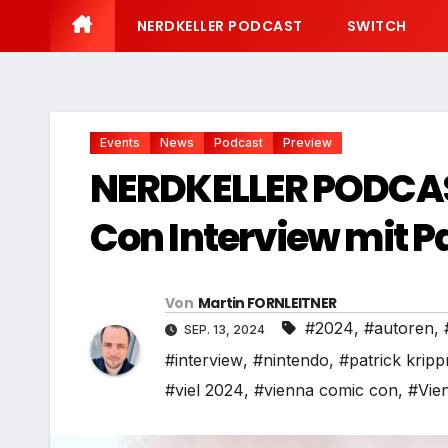
NERDKELLER PODCAST
SWITCH
Events
News
Podcast
Preview
NERDKELLER PODCAS
Con Interview mit P
Von
Martin FORNLEITNER
#2024
,
#autoren
,
SEP. 13, 2024
#interview
,
#nintendo
,
#patrick kripp
#viel 2024
,
#vienna comic con
,
#Vie