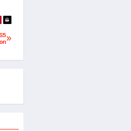
S5
ion