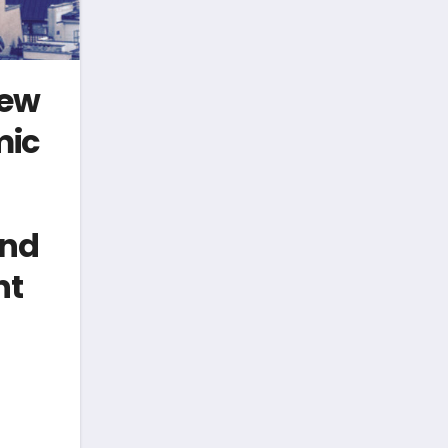
iew
mic
und
nt