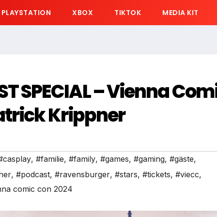
PLAYSTATION
XBOX
TIKTOK
MEDIA KIT
T SPECIAL – Vienna Com
atrick Krippner
#casplay
,
#familie
,
#family
,
#games
,
#gaming
,
#gäste
,
ner
,
#podcast
,
#ravensburger
,
#stars
,
#tickets
,
#viecc
,
nna comic con 2024