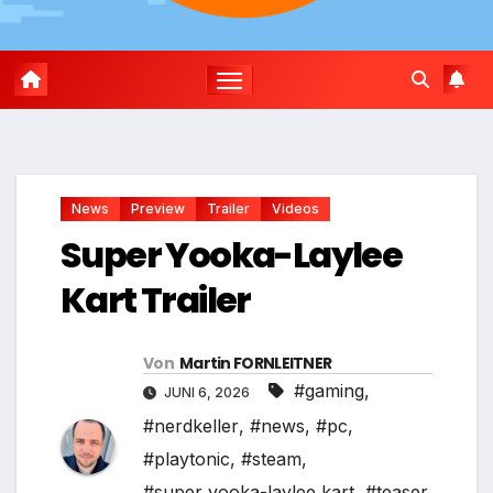
News
Preview
Trailer
Videos
Super Yooka-Laylee
Kart Trailer
Von
Martin FORNLEITNER
#gaming
,
JUNI 6, 2026
#nerdkeller
,
#news
,
#pc
,
#playtonic
,
#steam
,
#super yooka-laylee kart
,
#teaser