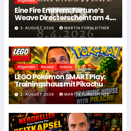
Allgemein
Eine Fire Emblem: Fortune’s
Weave Direct erscheint am 4.
August
3. AUGUST 2026
MARTIN FORNLEITNER
Allgemein
Review
Videos
LEGO Pokémon SMART Play:
Trainingshaus mit Pikachu
2. AUGUST 2026
MARTIN FORNLEITNER