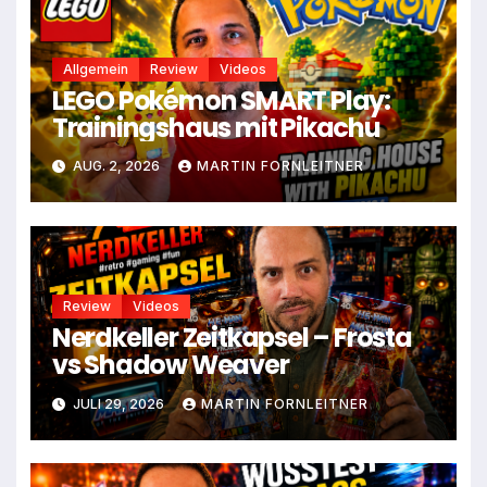
Allgemein
Review
Videos
LEGO Pokémon SMART Play:
Trainingshaus mit Pikachu
AUG. 2, 2026
MARTIN FORNLEITNER
Review
Videos
Nerdkeller Zeitkapsel – Frosta
vs Shadow Weaver
JULI 29, 2026
MARTIN FORNLEITNER