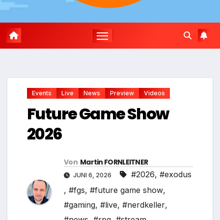
Events
Live
News
Preview
Videos
Future Game Show
2026
Von
Martin FORNLEITNER
#2026
,
#exodus
JUNI 6, 2026
,
#fgs
,
#future game show
,
#gaming
,
#live
,
#nerdkeller
,
#news
,
#rpg
,
#stream