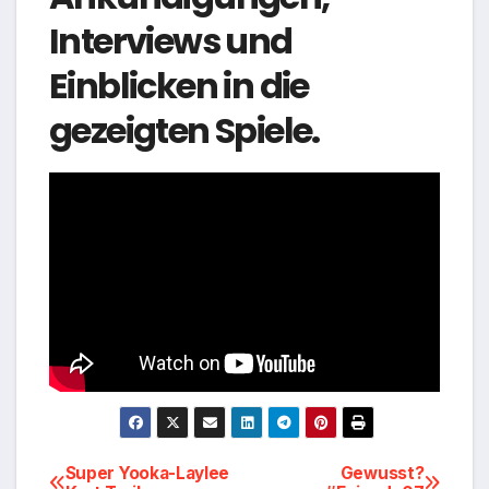
Interviews und
Einblicken in die
gezeigten Spiele.
Beitragsnavigation
Super Yooka-Laylee
Gewusst?