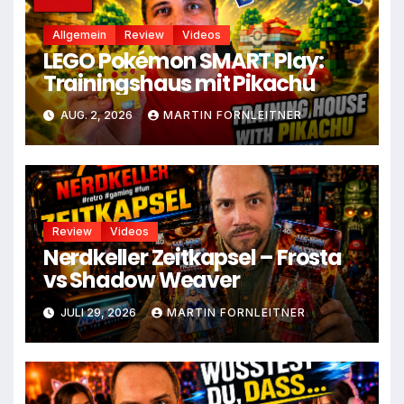
Allgemein
Review
Videos
LEGO Pokémon SMART Play:
Trainingshaus mit Pikachu
AUG. 2, 2026
MARTIN FORNLEITNER
Review
Videos
Nerdkeller Zeitkapsel – Frosta
vs Shadow Weaver
JULI 29, 2026
MARTIN FORNLEITNER