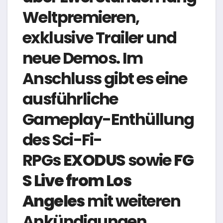
Weltpremieren,
exklusive Trailer und
neue Demos. Im
Anschluss gibt es eine
ausführliche
Gameplay-Enthüllung
des Sci-Fi-
RPGs
EXODUS
sowie
FG
S Live from Los
Angeles
mit weiteren
Ankündigungen,