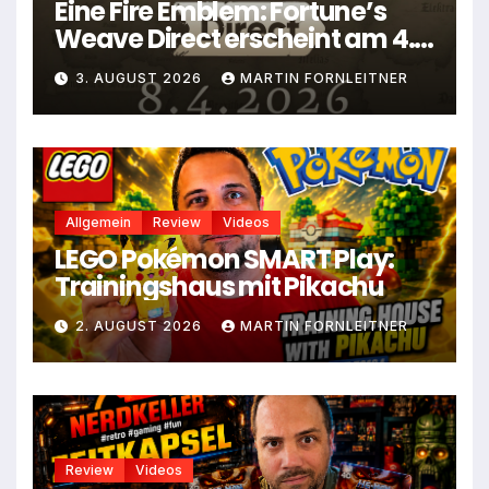
Eine Fire Emblem: Fortune’s
Weave Direct erscheint am 4.
August
3. AUGUST 2026
MARTIN FORNLEITNER
Allgemein
Review
Videos
LEGO Pokémon SMART Play:
Trainingshaus mit Pikachu
2. AUGUST 2026
MARTIN FORNLEITNER
Review
Videos