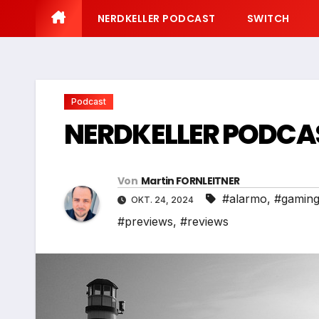
NERDKELLER PODCAST
SWITCH
Podcast
NERDKELLER PODCA
Von
Martin FORNLEITNER
#alarmo
,
#gamin
OKT. 24, 2024
#previews
,
#reviews