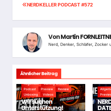
Beitragsnavigation
NERDKELLER PODCAST #572
Von
Martin FORNLEITN
Nerd, Denker, Schläfer, Zocker u
Ähnlicher Beitrag
Allgemein
Gaming Wissen
Podcast
Preview
Review
Allgem
Unboxing
Videos
Previe
Wir suchen
NERD
Unterstützung!
DATE