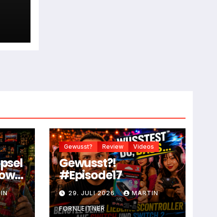
Gewusst?
Review
Videos
apsel
Gewusst?!
dow
#Episode17
IN
29. JULI 2026
MARTIN
FORNLEITNER