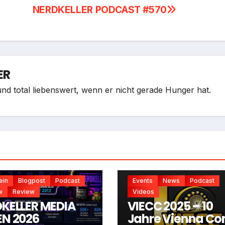
NERDKELLER PODCAST #570
ER
nd total liebenswert, wenn er nicht gerade Hunger hat.
ein
Blogpost
Podcast
Events
News
Podcast
w
Review
Videos
KELLER MEDIA
VIECC 2025 – 10
N 2026
Jahre Vienna Co