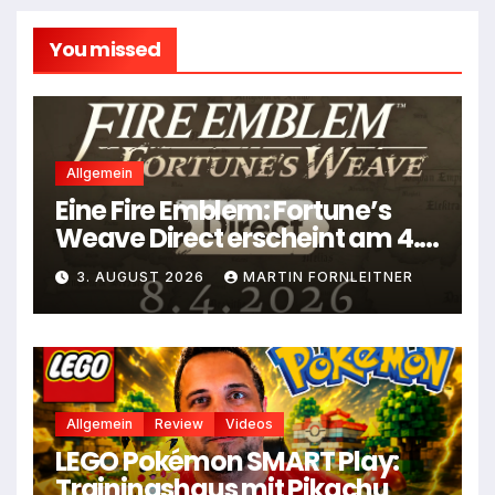
You missed
Allgemein
Eine Fire Emblem: Fortune’s
Weave Direct erscheint am 4.
August
3. AUGUST 2026
MARTIN FORNLEITNER
Allgemein
Review
Videos
LEGO Pokémon SMART Play:
Trainingshaus mit Pikachu