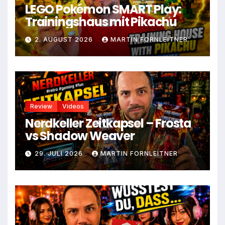
LEGO Pokémon SMART Play:
Trainingshaus mit Pikachu
2. AUGUST 2026
MARTIN FORNLEITNER
Review
Videos
Nerdkeller Zeitkapsel – Frosta
vs Shadow Weaver
29. JULI 2026
MARTIN FORNLEITNER