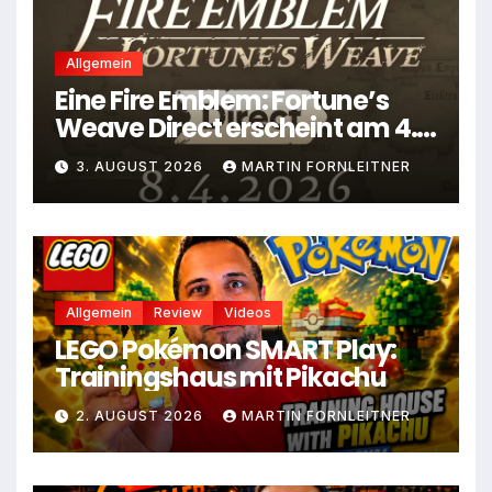
Allgemein
Eine Fire Emblem: Fortune’s
Weave Direct erscheint am 4.
August
3. AUGUST 2026
MARTIN FORNLEITNER
Allgemein
Review
Videos
LEGO Pokémon SMART Play:
Trainingshaus mit Pikachu
2. AUGUST 2026
MARTIN FORNLEITNER