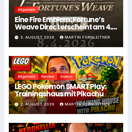
Allgemein
Eine Fire Emblem: Fortune’s
Weave Direct erscheint am 4.
August
3. AUGUST 2026
MARTIN FORNLEITNER
Allgemein
Review
Videos
LEGO Pokémon SMART Play:
Trainingshaus mit Pikachu
2. AUGUST 2026
MARTIN FORNLEITNER