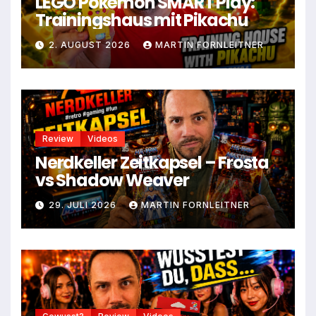
LEGO Pokémon SMART Play:
Trainingshaus mit Pikachu
2. AUGUST 2026
MARTIN FORNLEITNER
Review
Videos
Nerdkeller Zeitkapsel – Frosta
vs Shadow Weaver
29. JULI 2026
MARTIN FORNLEITNER