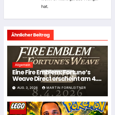
hat.
Ähnlicher Beitrag
Allgemein
Eine Fire Emblem: Fortune’s
Weave Direct erscheint am 4.
August
AUG. 3, 2026
MARTIN FORNLEITNER