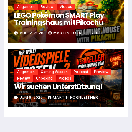
Allgemein
Review
Videos
LEGO Pokémon SMART Play:
Trainingshaus mit Pikachu
AUG. 2, 2026
MARTIN FORNLEITNER
Allgemein
Gaming Wissen
Podcast
Preview
Review
Unboxing
Videos
Wir suchen Unterstützung!
JUNI 6, 2026
MARTIN FORNLEITNER