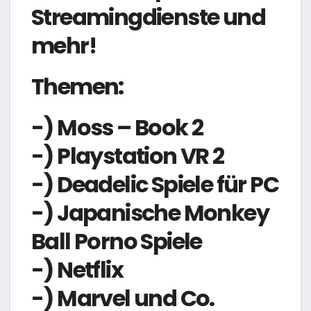
Streamingdienste und
mehr!
Themen:
-) Moss – Book 2
-) Playstation VR 2
-) Deadelic Spiele für PC
-) Japanische Monkey
Ball Porno Spiele
-) Netflix
-) Marvel und Co.