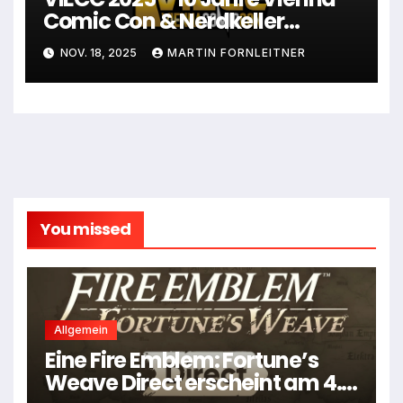
Comic Con & Nerdkeller
mittendrin!
NOV. 18, 2025
MARTIN FORNLEITNER
You missed
Allgemein
Eine Fire Emblem: Fortune’s
Weave Direct erscheint am 4.