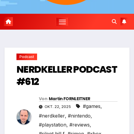
Podcast
NERDKELLER PODCAST
#612
Von
Martin FORNLEITNER
#games
,
OKT. 22, 2025
#nerdkeller
,
#nintendo
,
#playstation
,
#reviews
,
#silent hill f
,
#simon
,
#xbox