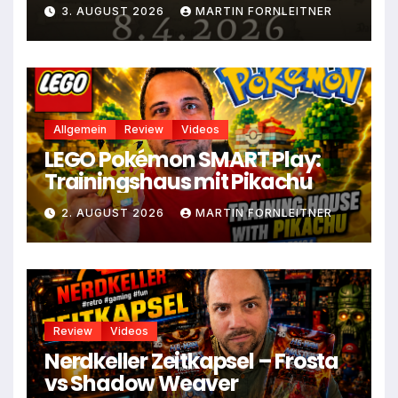
August
3. AUGUST 2026
MARTIN FORNLEITNER
Allgemein
Review
Videos
LEGO Pokémon SMART Play:
Trainingshaus mit Pikachu
2. AUGUST 2026
MARTIN FORNLEITNER
Review
Videos
Nerdkeller Zeitkapsel – Frosta
vs Shadow Weaver