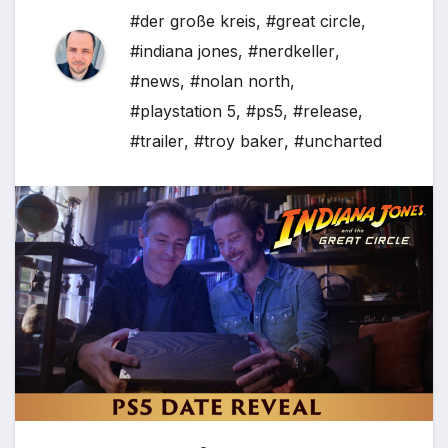
#der große kreis
,
#great circle
,
#indiana jones
,
#nerdkeller
,
#news
,
#nolan north
,
#playstation 5
,
#ps5
,
#release
,
#trailer
,
#troy baker
,
#uncharted