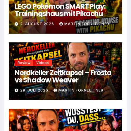
LEGO Pokémon SMART Play:
Trainingshaus mit Pikachu
2. AUGUST 2026
MARTIN FORNLEITNER
Review
Videos
Nerdkeller Zeitkapsel – Frosta
vs Shadow Weaver
29. JULI 2026
MARTIN FORNLEITNER