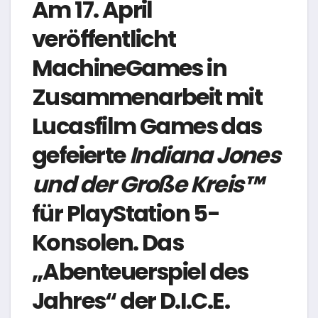
Am 17. April
veröffentlicht
MachineGames in
Zusammenarbeit mit
Lucasfilm Games das
gefeierte
Indiana Jones
und der Große Kreis™
für PlayStation 5-
Konsolen. Das
„Abenteuerspiel des
Jahres“ der D.I.C.E.