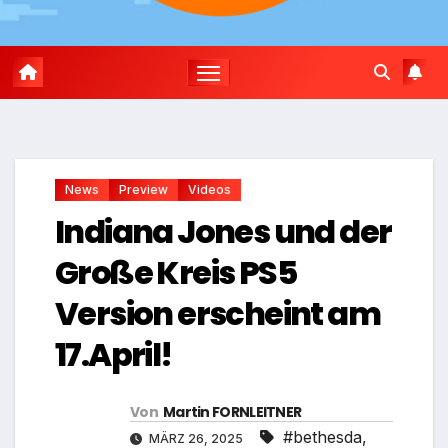
News
Preview
Videos
Indiana Jones und der
Große Kreis PS5
Version erscheint am
17.April!
Von
Martin FORNLEITNER
#bethesda
,
MÄRZ 26, 2025