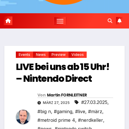
Events
News
Preview
Videos
LIVE bei uns ab 15 Uhr!
– Nintendo Direct
Von
Martin FORNLEITNER
#27.03.2025
,
MÄRZ 27, 2025
#big n
,
#gaming
,
#live
,
#märz
,
#metroid prime 4
,
#nerdkeller
,
#news
,
#nintendo switch
,