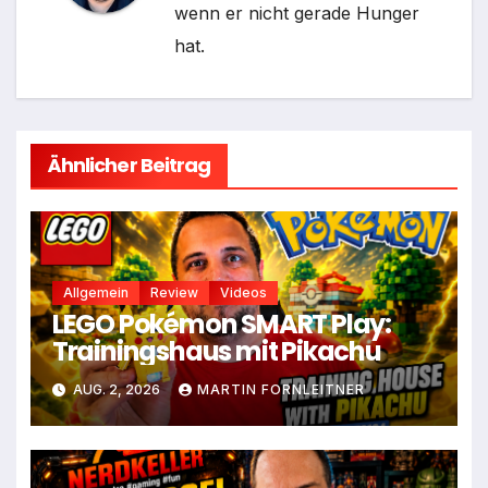
wenn er nicht gerade Hunger
hat.
Ähnlicher Beitrag
Allgemein
Review
Videos
LEGO Pokémon SMART Play:
Trainingshaus mit Pikachu
AUG. 2, 2026
MARTIN FORNLEITNER