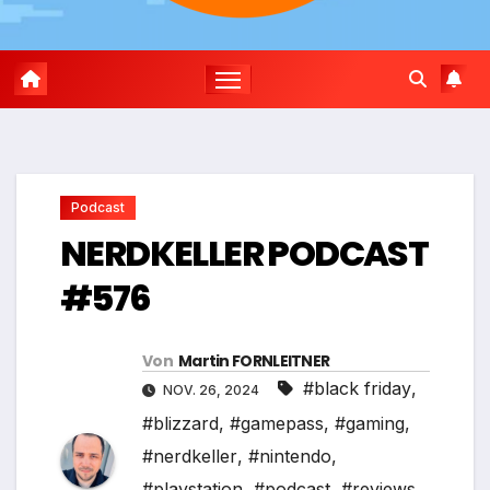
Podcast
NERDKELLER PODCAST
#576
Von
Martin FORNLEITNER
#black friday
,
NOV. 26, 2024
#blizzard
,
#gamepass
,
#gaming
,
#nerdkeller
,
#nintendo
,
#playstation
,
#podcast
,
#reviews
,