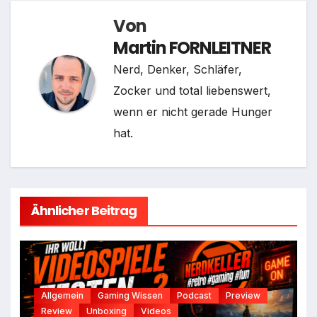
Von
Martin FORNLEITNER
Nerd, Denker, Schläfer,
Zocker und total liebenswert,
wenn er nicht gerade Hunger
hat.
Ähnlicher Beitrag
Allgemein
Gaming Wissen
Podcast
Preview
Review
Unboxing
Videos