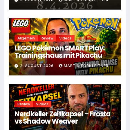
Allgemein
Review
Videos
LEGO Pokémon SMART Play:
Trainingshaus mit Pikachu
2. AUGUST 2026
MARTIN FORNLEITNER
Review
Videos
Nerdkeller Zeitkapsel – Frosta
vs Shadow Weaver