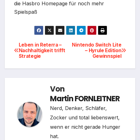
die Hasbro Homepage für noch mehr
Spielspaß
Beitragsnavigation
Leben in Reterra –
Nintendo Switch Lite
Nachhaltigkeit trifft
– Hyrule Edition
Strategie
Gewinnspiel
Von
Martin FORNLEITNER
Nerd, Denker, Schläfer,
Zocker und total liebenswert,
wenn er nicht gerade Hunger
hat.