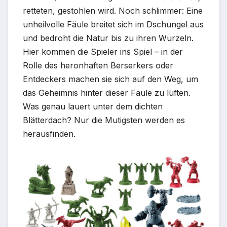
retteten, gestohlen wird. Noch schlimmer: Eine
unheilvolle Fäule breitet sich im Dschungel aus
und bedroht die Natur bis zu ihren Wurzeln.
Hier kommen die Spieler ins Spiel – in der
Rolle des heronhaften Berserkers oder
Entdeckers machen sie sich auf den Weg, um
das Geheimnis hinter dieser Fäule zu lüften.
Was genau lauert unter dem dichten
Blätterdach? Nur die Mutigsten werden es
herausfinden.