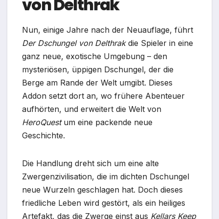
von Delthrak
Nun, einige Jahre nach der Neuauflage, führt
Der Dschungel von Delthrak
die Spieler in eine
ganz neue, exotische Umgebung – den
mysteriösen, üppigen Dschungel, der die
Berge am Rande der Welt umgibt. Dieses
Addon setzt dort an, wo frühere Abenteuer
aufhörten, und erweitert die Welt von
HeroQuest
um eine packende neue
Geschichte.
Die Handlung dreht sich um eine alte
Zwergenzivilisation, die im dichten Dschungel
neue Wurzeln geschlagen hat. Doch dieses
friedliche Leben wird gestört, als ein heiliges
Artefakt, das die Zwerge einst aus
Kellars Keep