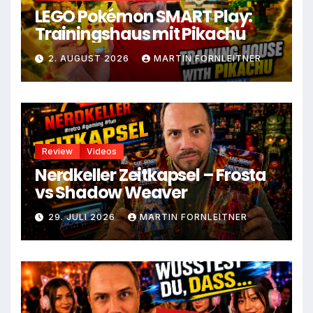
LEGO Pokémon SMART Play:
Trainingshaus mit Pikachu
2. AUGUST 2026
MARTIN FORNLEITNER
Review
Videos
Nerdkeller Zeitkapsel – Frosta
vs Shadow Weaver
29. JULI 2026
MARTIN FORNLEITNER