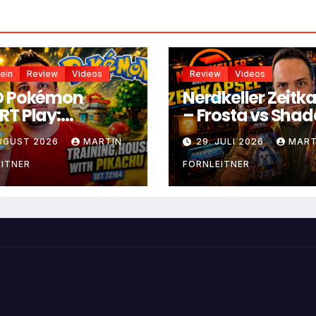
ein
Review
Videos
Review
Videos
O Pokémon
Nerdkeller Zeitk
T Play:
– Frosta vs Sha
ningshaus mit
Weaver
AUGUST 2026
MARTIN
29. JULI 2026
MART
achu
ITNER
FORNLEITNER