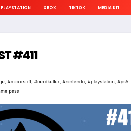
PLAYSTATION
XBOX
TIKTOK
MEDIA KIT
ST #411
ge
,
#micorsoft
,
#nerdkeller
,
#nintendo
,
#playstation
,
#ps5
,
ame pass