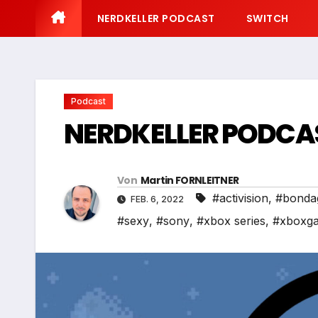
NERDKELLER PODCAST
SWITCH
Podcast
NERDKELLER PODCA
Von
Martin FORNLEITNER
#activision
,
#bonda
FEB. 6, 2022
#sexy
,
#sony
,
#xbox series
,
#xboxg