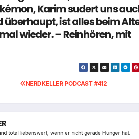
okémon, Karim sudert uns auc
 überhaupt, ist alles beim Alt
 mal wieder. – Reinhören, mit
NERDKELLER PODCAST #412
ER
nd total liebenswert, wenn er nicht gerade Hunger hat.