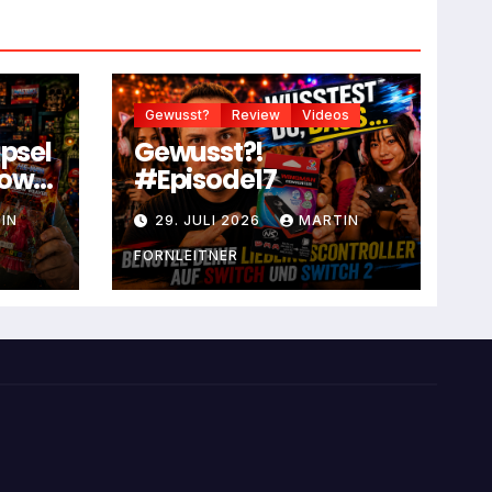
Gewusst?
Review
Videos
apsel
Gewusst?!
dow
#Episode17
IN
29. JULI 2026
MARTIN
FORNLEITNER