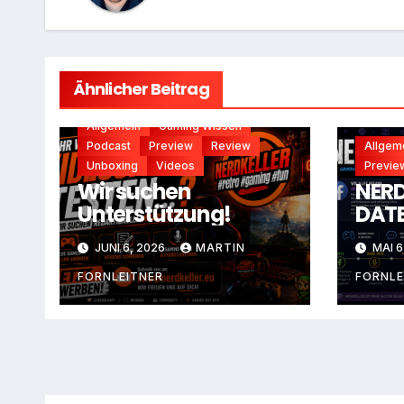
Ähnlicher Beitrag
Allgemein
Gaming Wissen
Podcast
Preview
Review
Allgem
Unboxing
Videos
Previe
Wir suchen
NERD
Unterstützung!
DATE
JUNI 6, 2026
MARTIN
MAI 6
FORNLEITNER
FORNLE