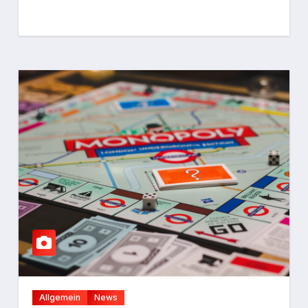
Allgemein
News