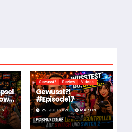
Gewusst?
Review
Videos
apsel
Gewusst?!
dow
#Episode17
IN
29. JULI 2026
MARTIN
FORNLEITNER