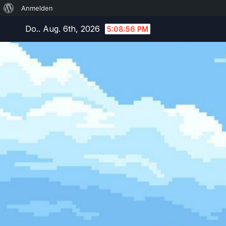
Über
Anmelden
Zum
WordPress
Do.. Aug. 6th, 2026
5:08:57 PM
Inhalt
springen