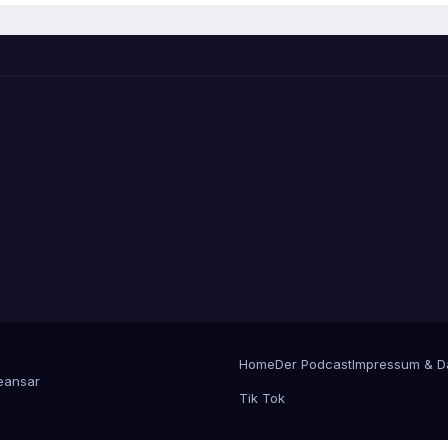
Home
Der Podcast
Impressum & D
ansar
Tik Tok