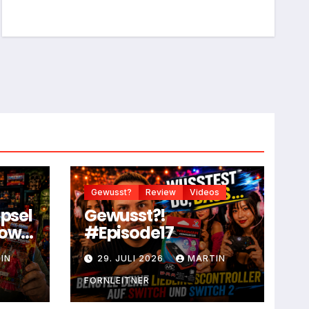
Gewusst?
Review
Videos
apsel
Gewusst?!
dow
#Episode17
IN
29. JULI 2026
MARTIN
FORNLEITNER