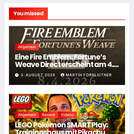
You missed
Allgemein
Eine Fire Emblem: Fortune’s
Weave Direct erscheint am 4.
August
3. AUGUST 2026
MARTIN FORNLEITNER
Allgemein
Review
Videos
LEGO Pokémon SMART Play:
Trainingshaus mit Pikachu