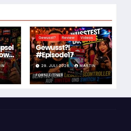
Gewusst?
Review
Videos
apsel
Gewusst?!
dow
#Episode17
IN
29. JULI 2026
MARTIN
FORNLEITNER