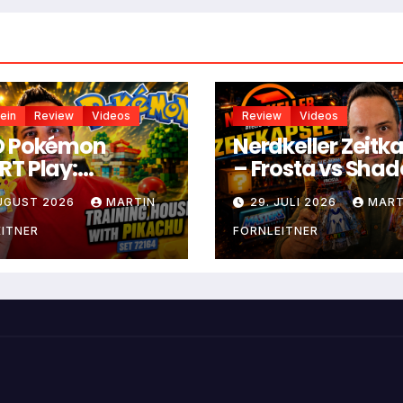
ein
Review
Videos
Review
Videos
O Pokémon
Nerdkeller Zeitk
T Play:
– Frosta vs Sha
ningshaus mit
Weaver
AUGUST 2026
MARTIN
29. JULI 2026
MART
achu
ITNER
FORNLEITNER