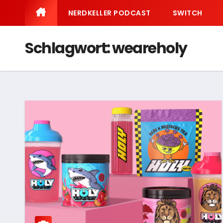
NERDKELLER PODCAST
SWITCH
Schlagwort:
weareholy