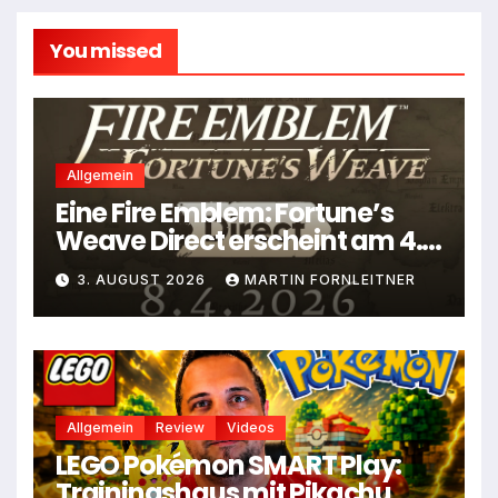
You missed
Allgemein
Eine Fire Emblem: Fortune’s
Weave Direct erscheint am 4.
August
3. AUGUST 2026
MARTIN FORNLEITNER
Allgemein
Review
Videos
LEGO Pokémon SMART Play:
Trainingshaus mit Pikachu