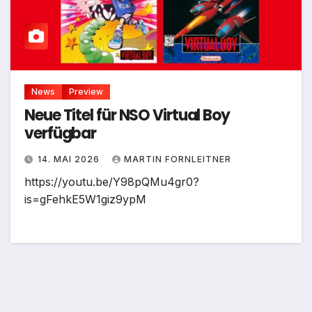
News
Preview
Neue Titel für NSO Virtual Boy
verfügbar
14. MAI 2026
MARTIN FORNLEITNER
https://youtu.be/Y98pQMu4gr0?
is=gFehkE5W1giz9ypM