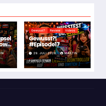
Gewusst?
Review
Videos
apsel
Gewusst?!
dow
#Episode17
IN
29. JULI 2026
MARTIN
FORNLEITNER