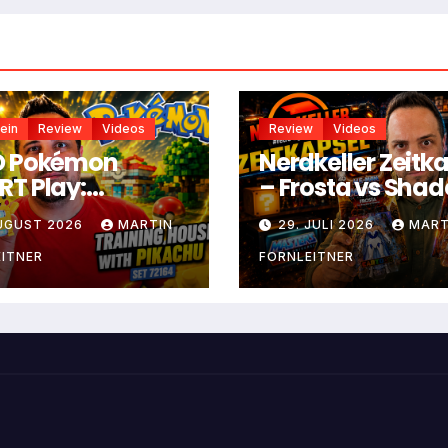
ein
Review
Videos
Review
Videos
O Pokémon
Nerdkeller Zeitk
T Play:
– Frosta vs Sha
ningshaus mit
Weaver
AUGUST 2026
MARTIN
29. JULI 2026
MART
achu
ITNER
FORNLEITNER