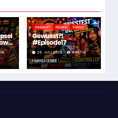
Gewusst?
Review
Videos
apsel
Gewusst?!
dow
#Episode17
IN
29. JULI 2026
MARTIN
FORNLEITNER