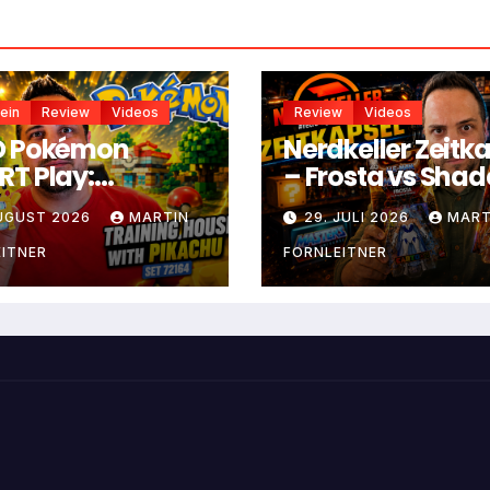
ein
Review
Videos
Review
Videos
O Pokémon
Nerdkeller Zeitk
T Play:
– Frosta vs Sha
ningshaus mit
Weaver
AUGUST 2026
MARTIN
29. JULI 2026
MART
achu
ITNER
FORNLEITNER