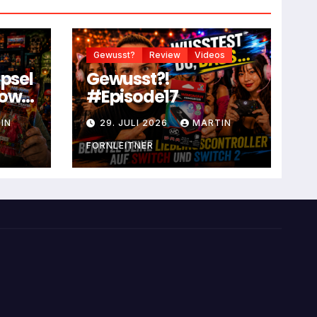
Gewusst?
Review
Videos
apsel
Gewusst?!
dow
#Episode17
IN
29. JULI 2026
MARTIN
FORNLEITNER