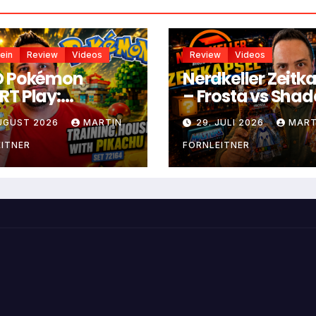
ein
Review
Videos
Review
Videos
O Pokémon
Nerdkeller Zeitk
T Play:
– Frosta vs Sha
ningshaus mit
Weaver
AUGUST 2026
MARTIN
29. JULI 2026
MART
achu
ITNER
FORNLEITNER