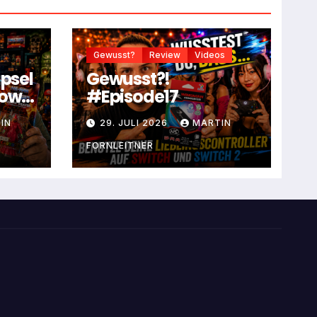
Gewusst?
Review
Videos
apsel
Gewusst?!
dow
#Episode17
IN
29. JULI 2026
MARTIN
FORNLEITNER