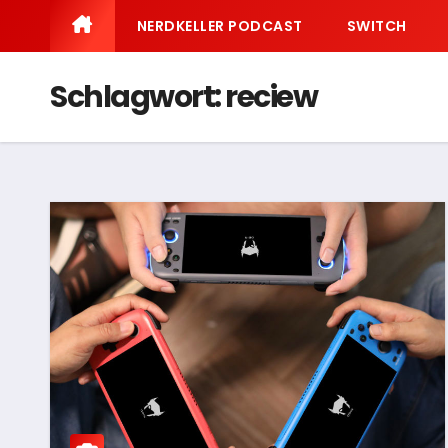
NERDKELLER PODCAST
SWITCH
Schlagwort:
reciew