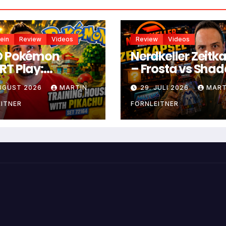
ein
Review
Videos
Review
Videos
O Pokémon
Nerdkeller Zeitk
T Play:
– Frosta vs Sha
ningshaus mit
Weaver
AUGUST 2026
MARTIN
29. JULI 2026
MART
achu
ITNER
FORNLEITNER