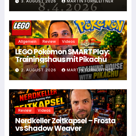
3. AUGUST 2026
MARTIN FORNLEITNER
Allgemein
Review
Videos
LEGO Pokémon SMART Play:
Trainingshaus mit Pikachu
2. AUGUST 2026
MARTIN FORNLEITNER
Review
Videos
Nerdkeller Zeitkapsel – Frosta
vs Shadow Weaver