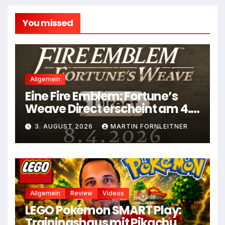
You missed
Allgemein
Eine Fire Emblem: Fortune’s
Weave Direct erscheint am 4.
August
3. AUGUST 2026
MARTIN FORNLEITNER
Allgemein
Review
Videos
LEGO Pokémon SMART Play:
Trainingshaus mit Pikachu