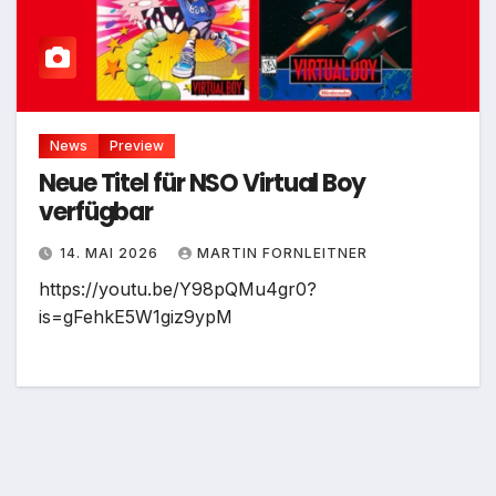
News
Preview
Neue Titel für NSO Virtual Boy
verfügbar
14. MAI 2026
MARTIN FORNLEITNER
https://youtu.be/Y98pQMu4gr0?
is=gFehkE5W1giz9ypM