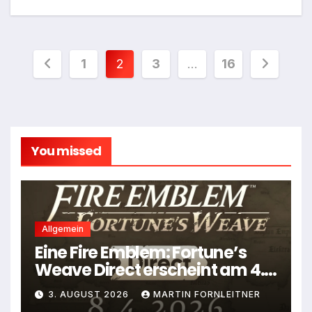
Seitennummerierung
1
2
3
…
16
der
Beiträge
You missed
Allgemein
Eine Fire Emblem: Fortune’s
Weave Direct erscheint am 4.
August
3. AUGUST 2026
MARTIN FORNLEITNER