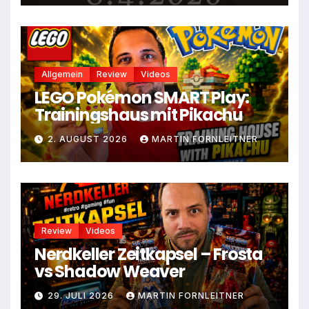
Allgemein
Review
Videos
LEGO Pokémon SMART Play:
Trainingshaus mit Pikachu
2. AUGUST 2026
MARTIN FORNLEITNER
Review
Videos
Nerdkeller Zeitkapsel – Frosta
vs Shadow Weaver
29. JULI 2026
MARTIN FORNLEITNER