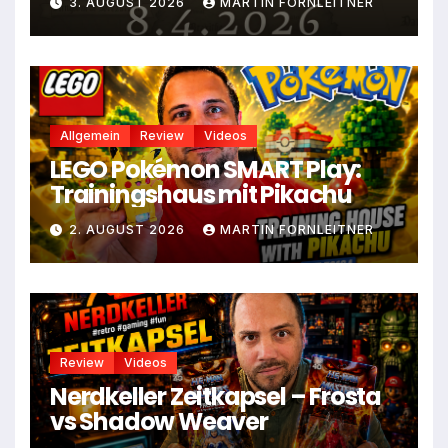
3. AUGUST 2026
MARTIN FORNLEITNER
Allgemein
Review
Videos
LEGO Pokémon SMART Play:
Trainingshaus mit Pikachu
2. AUGUST 2026
MARTIN FORNLEITNER
Review
Videos
Nerdkeller Zeitkapsel – Frosta
vs Shadow Weaver