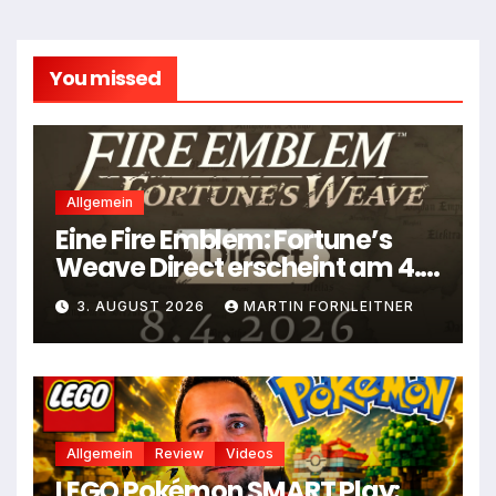
You missed
Allgemein
Eine Fire Emblem: Fortune’s
Weave Direct erscheint am 4.
August
3. AUGUST 2026
MARTIN FORNLEITNER
Allgemein
Review
Videos
LEGO Pokémon SMART Play: