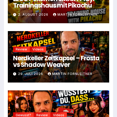
Trainingshaus mit Pikachu
2. AUGUST 2026
MARTIN FORNLEITNER
Review
Videos
Nerdkeller Zeitkapsel – Frosta
vs Shadow Weaver
29. JULI 2026
MARTIN FORNLEITNER
Gewusst?
Review
Videos