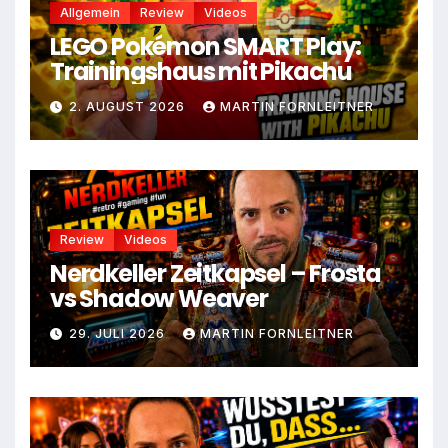
Allgemein
Review
Videos
LEGO Pokémon SMART Play:
Trainingshaus mit Pikachu
2. AUGUST 2026
MARTIN FORNLEITNER
Review
Videos
Nerdkeller Zeitkapsel – Frosta
vs Shadow Weaver
29. JULI 2026
MARTIN FORNLEITNER