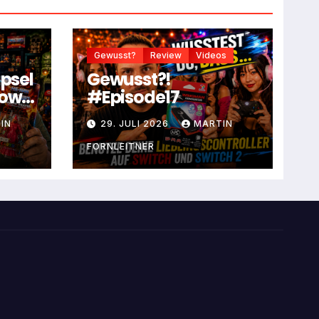
Gewusst?
Review
Videos
apsel
Gewusst?!
dow
#Episode17
IN
29. JULI 2026
MARTIN
FORNLEITNER