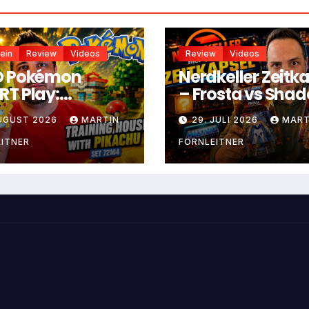
ein
Review
Videos
Review
Videos
O Pokémon
Nerdkeller Zeitk
T Play:
– Frosta vs Sha
ningshaus mit
Weaver
AUGUST 2026
MARTIN
29. JULI 2026
MART
achu
ITNER
FORNLEITNER