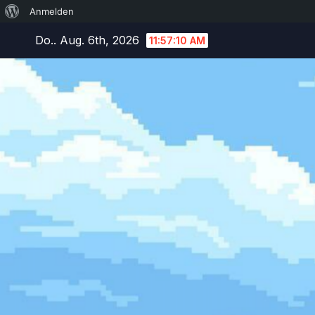
Über
Anmelden
Zum
WordPress
Do.. Aug. 6th, 2026
11:57:11 AM
Inhalt
springen