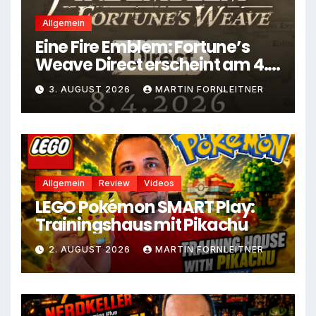
Allgemein
Eine Fire Emblem: Fortune’s
Weave Direct erscheint am 4.
August
3. AUGUST 2026
MARTIN FORNLEITNER
Allgemein
Review
Videos
LEGO Pokémon SMART Play:
Trainingshaus mit Pikachu
2. AUGUST 2026
MARTIN FORNLEITNER