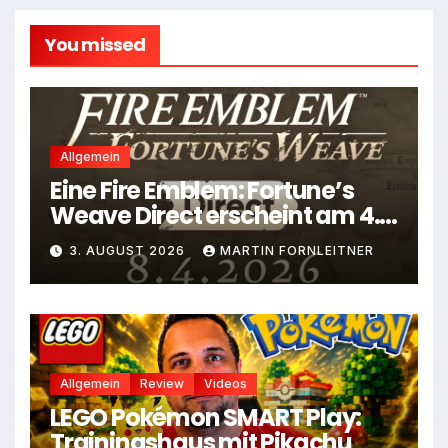
You missed
Allgemein
Eine Fire Emblem: Fortune’s
Weave Direct erscheint am 4.
August
3. AUGUST 2026
MARTIN FORNLEITNER
Allgemein
Review
Videos
LEGO Pokémon SMART Play:
Trainingshaus mit Pikachu