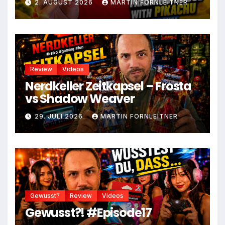
2. AUGUST 2026
MARTIN FORNLEITNER
Review
Videos
Nerdkeller Zeitkapsel – Frosta
vs Shadow Weaver
29. JULI 2026
MARTIN FORNLEITNER
Gewusst?
Review
Videos
Gewusst?! #Episode17