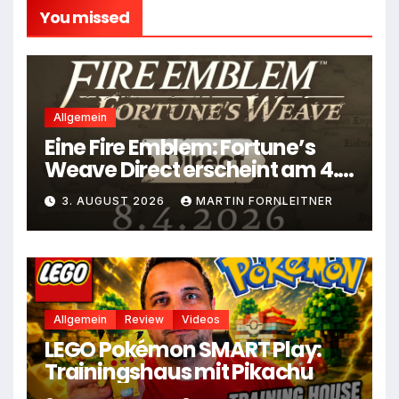
You missed
Allgemein
Eine Fire Emblem: Fortune’s
Weave Direct erscheint am 4.
August
3. AUGUST 2026
MARTIN FORNLEITNER
Allgemein
Review
Videos
LEGO Pokémon SMART Play:
Trainingshaus mit Pikachu