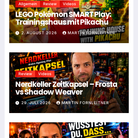
Allgemein
Review
Videos
LEGO Pokémon SMART Play:
Trainingshaus mit Pikachu
2. AUGUST 2026
MARTIN FORNLEITNER
Review
Videos
Nerdkeller Zeitkapsel – Frosta
vs Shadow Weaver
29. JULI 2026
MARTIN FORNLEITNER