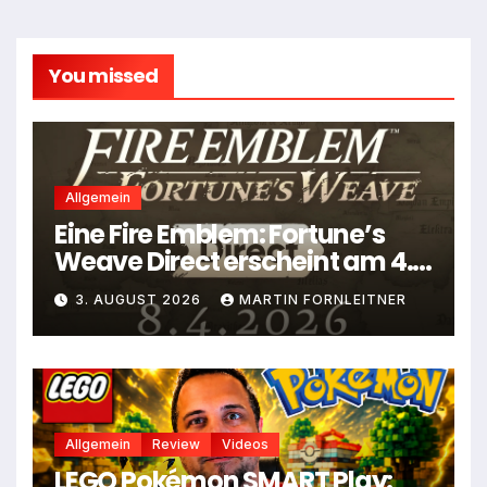
You missed
Allgemein
Eine Fire Emblem: Fortune’s
Weave Direct erscheint am 4.
August
3. AUGUST 2026
MARTIN FORNLEITNER
Allgemein
Review
Videos
LEGO Pokémon SMART Play: