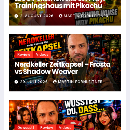
Trainingshaus mit Pikachu
2. AUGUST 2026
MARTIN FORNLEITNER
Review
Videos
Nerdkeller Zeitkapsel – Frosta
vs Shadow Weaver
29. JULI 2026
MARTIN FORNLEITNER
Gewusst?
Review
Videos