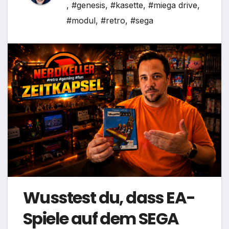
,
#genesis
,
#kasette
,
#miega drive
,
#modul
,
#retro
,
#sega
Wusstest du, dass EA-
Spiele auf dem SEGA