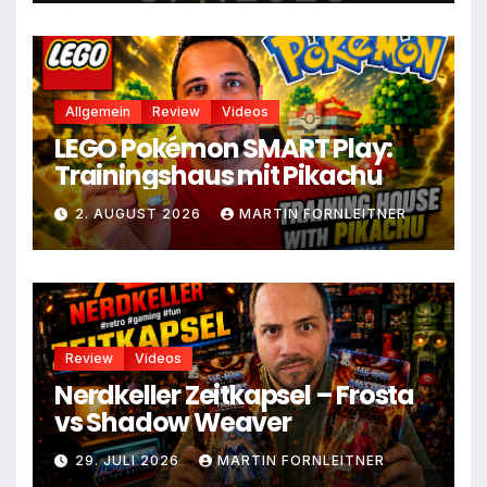
Allgemein
Review
Videos
LEGO Pokémon SMART Play:
Trainingshaus mit Pikachu
2. AUGUST 2026
MARTIN FORNLEITNER
Review
Videos
Nerdkeller Zeitkapsel – Frosta
vs Shadow Weaver
29. JULI 2026
MARTIN FORNLEITNER