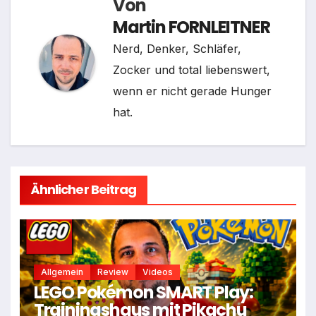
Von
Martin FORNLEITNER
Nerd, Denker, Schläfer,
Zocker und total liebenswert,
wenn er nicht gerade Hunger
hat.
Ähnlicher Beitrag
Allgemein
Review
Videos
LEGO Pokémon SMART Play:
Trainingshaus mit Pikachu