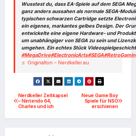
Wusstest du, dass EA-Spiele auf dem SEGA Mega
ganz anders aussahen als normale SEGA-Module
typischen schwarzen Cartridge setzte Electroni
ein eigenes, markantes gelbes Design. Der Gru
entwickelte eine eigene Hardware- und Produkt
um unabhängiger von SEGA zu sein und Lizenzk
umgehen. Ein echtes Stück Videospielgeschich
#MegaDrive
#ElectronicArts
#SEGA
#RetroGamin
♬ Originalton – Nerdkeller.eu
Beitragsnavigation
Nerdkeller Zeitkapsel
Neue Game Boy
– Nintendo 64,
Spiele für NSO
Charles und ich
erschienen