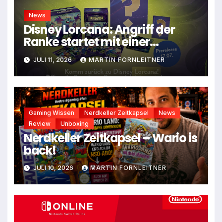
News
Disney Lorcana: Angriff der
Ranke startet mit einer
Prerelease-Box am 17.Juli
JULI 11, 2026
MARTIN FORNLEITNER
Gaming Wissen
Nerdkeller Zeitkapsel
News
Review
Unboxing
Nerdkeller Zeitkapsel – Wario is
back!
JULI 10, 2026
MARTIN FORNLEITNER