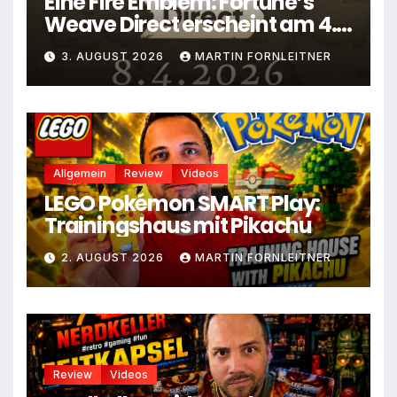
Eine Fire Emblem: Fortune’s
Weave Direct erscheint am 4.
August
3. AUGUST 2026
MARTIN FORNLEITNER
Allgemein
Review
Videos
LEGO Pokémon SMART Play:
Trainingshaus mit Pikachu
2. AUGUST 2026
MARTIN FORNLEITNER
Review
Videos