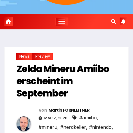
News
Preview
Zelda Mineru Amiibo
erscheint im
September
Von
Martin FORNLEITNER
#amiibo
,
MAI 12, 2026
#mineru
,
#nerdkeller
,
#nintendo
,