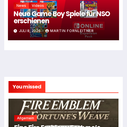
News
Videos
Neue Game Boy Spiele für NSO
erschienen
JULI 8, 2026
MARTIN FORNLEITNER
You missed
Allgemein