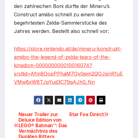
den zahlreichen Boni dürfte der Mineru’s
Construct amiibo schnell zu einem der
begehrtesten Zelda-Sammlerstücke des
Jahres werden. Bestellt also schnell vor:
https://store.nintendo.at/de/mineru-konstrukt-
amiibo-the-legend-of-zelda-tears-of-the-
kingdom-000000000010016074?
srsltid=AfmBOopPPhaM7Ov0eim2QOJsiriR1uE
VMw8xW8TJpYud3C79qAJh0_Nn
Beitragsnavigation
Neuer Trailer zur
Star Fox Direct
Deluxe Edition von
LEGO® Batman™: Das
Vermächtnis des
Dunklen Ritters