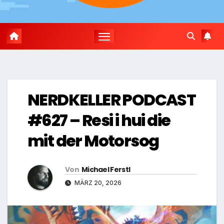
NERDKELLER PODCAST
#627 – Resi i hui die
mit der Motorsog
Von
Michael Ferstl
MÄRZ 20, 2026