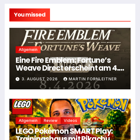
You missed
Allgemein
Eine Fire Emblem: Fortune’s
Weave Direct erscheint am 4.
August
3. AUGUST 2026
MARTIN FORNLEITNER
Allgemein
Review
Videos
LEGO Pokémon SMART Play:
Trainingshaus mit Pikachu