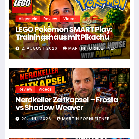
Allgemein
Review
Videos
LEGO Pokémon SMART Play:
Trainingshaus mit Pikachu
2. AUGUST 2026
MARTIN FORNLEITNER
Review
Videos
Nerdkeller Zeitkapsel – Frosta
vs Shadow Weaver
29. JULI 2026
MARTIN FORNLEITNER