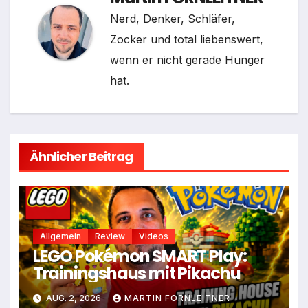
Nerd, Denker, Schläfer,
Zocker und total liebenswert,
wenn er nicht gerade Hunger
hat.
Ähnlicher Beitrag
Allgemein
Review
Videos
LEGO Pokémon SMART Play:
Trainingshaus mit Pikachu
AUG. 2, 2026
MARTIN FORNLEITNER