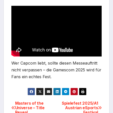
Wer Capcom liebt, sollte diesen Messeauftritt
nicht verpassen – die Gamescom 2025 wird für
Fans ein echtes Fest.
Beitragsnavigation
Masters of the
Spielefest 2025/A1
Universe – Title
Austrian eSports
Reveal
Festival