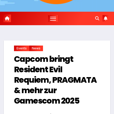
Events
News
Capcom bringt
Resident Evil
Requiem, PRAGMATA
& mehr zur
Gamescom 2025