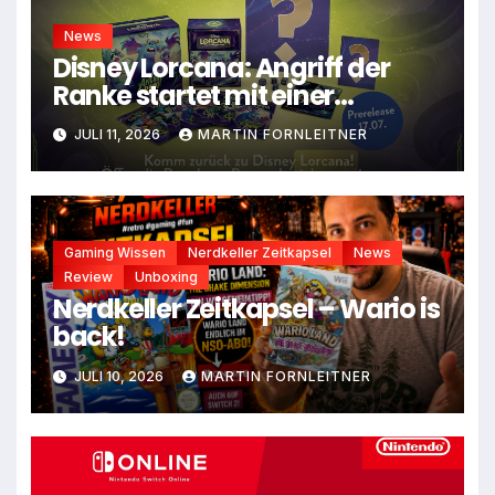
News
Disney Lorcana: Angriff der
Ranke startet mit einer
Prerelease-Box am 17.Juli
JULI 11, 2026
MARTIN FORNLEITNER
Gaming Wissen
Nerdkeller Zeitkapsel
News
Review
Unboxing
Nerdkeller Zeitkapsel – Wario is
back!
JULI 10, 2026
MARTIN FORNLEITNER