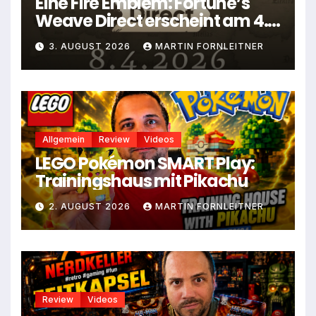
Eine Fire Emblem: Fortune’s
Weave Direct erscheint am 4.
August
3. AUGUST 2026
MARTIN FORNLEITNER
Allgemein
Review
Videos
LEGO Pokémon SMART Play:
Trainingshaus mit Pikachu
2. AUGUST 2026
MARTIN FORNLEITNER
Review
Videos