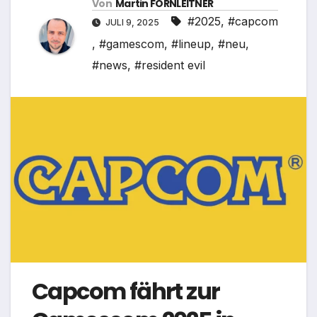
Von
Martin FORNLEITNER
#2025
,
#capcom
JULI 9, 2025
,
#gamescom
,
#lineup
,
#neu
,
#news
,
#resident evil
Capcom fährt zur