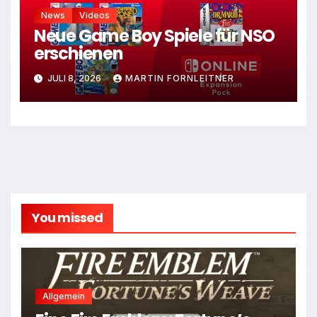
News
Videos
Neue Game Boy Spiele für NSO
erschienen
JULI 8, 2026
MARTIN FORNLEITNER
You missed
Allgemein