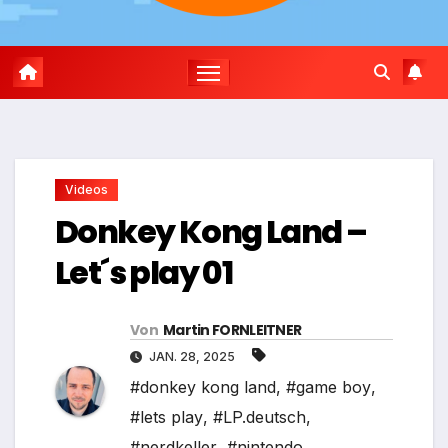
Videos
Donkey Kong Land –
Let´s play 01
Von
Martin FORNLEITNER
JAN. 28, 2025
#donkey kong land
,
#game boy
,
#lets play
,
#LP.deutsch
,
#nerdkeller
,
#nintendo