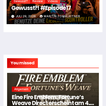
Gewusst?
Review
Videos
Gewusst?! #Episode17
JULI 29, 2026
MARTIN FORNLEITNER
You missed
Allgemein
Eine Fire Emblem: Fortune’s
Weave Direct erscheint am 4.