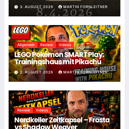
August
3. AUGUST 2026
MARTIN FORNLEITNER
Allgemein
Review
Videos
LEGO Pokémon SMART Play:
Trainingshaus mit Pikachu
2. AUGUST 2026
MARTIN FORNLEITNER
Review
Videos
Nerdkeller Zeitkapsel – Frosta
vs Shadow Weaver