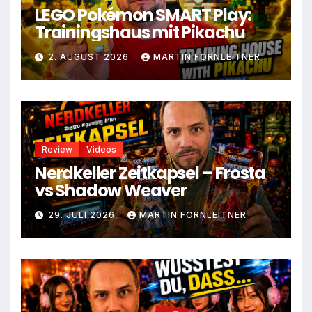
LEGO Pokémon SMART Play:
Trainingshaus mit Pikachu
2. AUGUST 2026
MARTIN FORNLEITNER
Review
Videos
Nerdkeller Zeitkapsel – Frosta
vs Shadow Weaver
29. JULI 2026
MARTIN FORNLEITNER