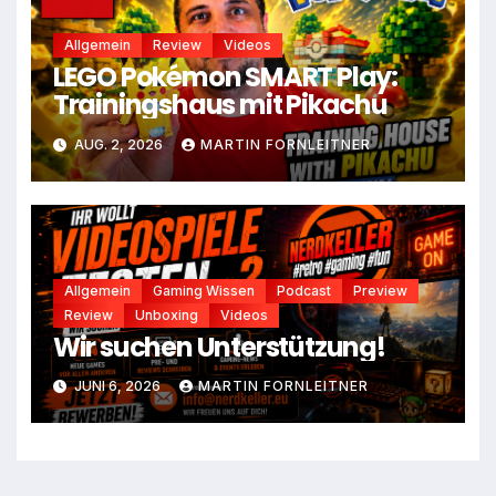
Allgemein
Review
Videos
LEGO Pokémon SMART Play:
Trainingshaus mit Pikachu
AUG. 2, 2026
MARTIN FORNLEITNER
Allgemein
Gaming Wissen
Podcast
Preview
Review
Unboxing
Videos
Wir suchen Unterstützung!
JUNI 6, 2026
MARTIN FORNLEITNER