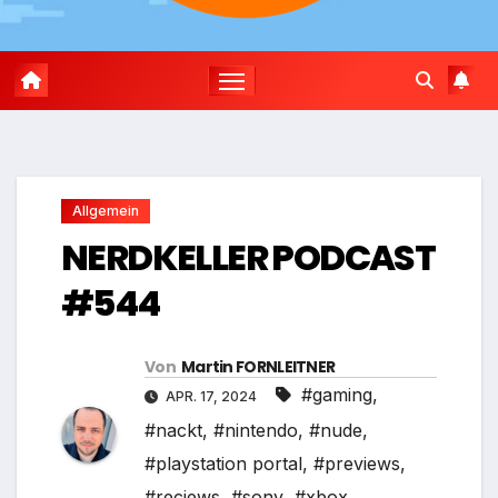
Allgemein
NERDKELLER PODCAST
#544
Von
Martin FORNLEITNER
#gaming
,
APR. 17, 2024
#nackt
,
#nintendo
,
#nude
,
#playstation portal
,
#previews
,
#reciews
,
#sony
,
#xbox