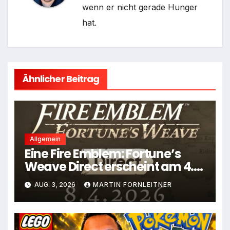
wenn er nicht gerade Hunger
hat.
Ähnlicher Beitrag
Allgemein
Eine Fire Emblem: Fortune’s
Weave Direct erscheint am 4.
August
AUG. 3, 2026
MARTIN FORNLEITNER