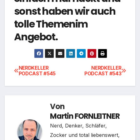
sonst haben wir auch
tolle Themenim
Angebot.
Beitragsnavigation
NERDKELLER
NERDKELLER
PODCAST #545
PODCAST #543
Von
Martin FORNLEITNER
Nerd, Denker, Schläfer,
Zocker und total liebenswert,